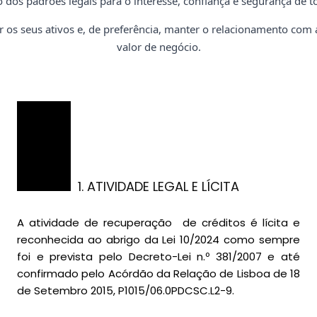
ro dos
padrões
legais para o interesse, confiança e segurança de t
r os seus ativos e, de preferência, manter o relacionamento com 
valor de negócio.
1. ATIVIDADE LEGAL E LÍCITA
A atividade de recuperação de créditos é lícita e
reconhecida ao abrigo da Lei 10/2024 como sempre
foi e prevista pelo Decreto-Lei n.º 381/2007 e até
confirmado pelo Acórdão da Relação de Lisboa de 18
de Setembro 2015, P1015/06.0PDCSC.L2-9.