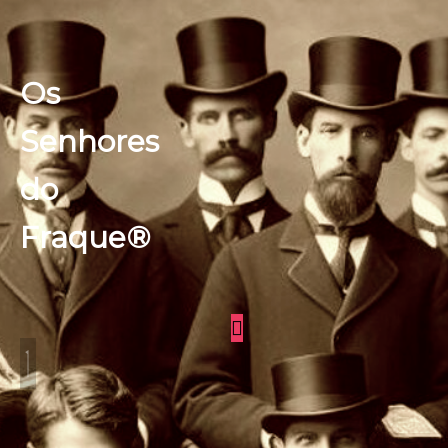
Os
Senhores
do
Fraque®