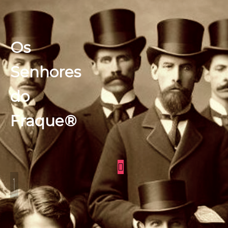
Os
Senhores
do
Fraque®