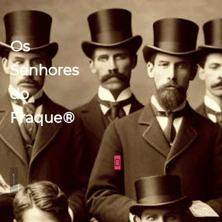
Os
Senhores
do
Fraque®