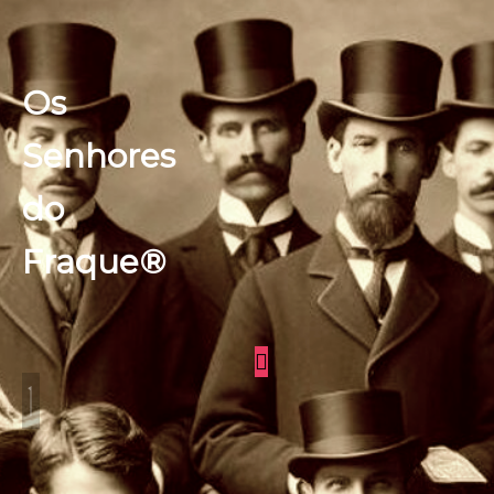
Os
Senhores
do
Fraque®