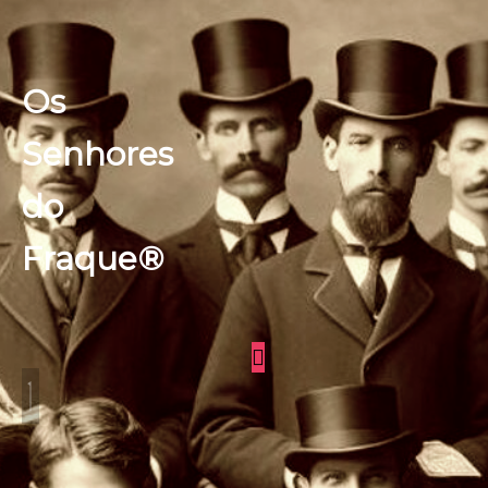
Os
Senhores
do
Fraque®